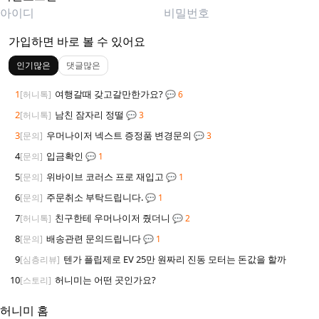
가입하면 바로 볼 수 있어요
인기많은
댓글많은
1
여행갈때 갖고갈만한가요?
[허니톡]
💬 6
2
남친 잠자리 정떨
[허니톡]
💬 3
3
우머나이저 넥스트 증정품 변경문의
[문의]
💬 3
4
입금확인
[문의]
💬 1
5
위바이브 코러스 프로 재입고
[문의]
💬 1
6
주문취소 부탁드립니다.
[문의]
💬 1
7
친구한테 우머나이저 줬더니
[허니톡]
💬 2
8
배송관련 문의드립니다
[문의]
💬 1
9
텐가 플립제로 EV 25만 원짜리 진동 모터는 돈값을 할까
[심층리뷰]
10
허니미는 어떤 곳인가요?
[스토리]
허니미 홈