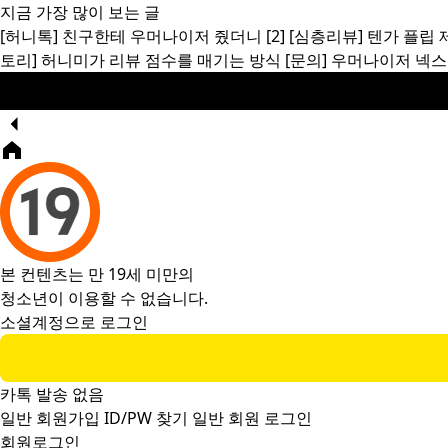
지금 가장 많이 보는 글
[허니톡]
친구한테 우머나이저 줬더니
[2]
[심층리뷰]
텐가 플립 
토리]
허니미가 리뷰 점수를 매기는 방식
[문의]
우머나이저 넥스
본 컨텐츠는 만 19세 미만의
청소년이 이용할 수 없습니다.
소셜계정으로 로그인
카톡 발송 없음
일반 회원가입
ID/PW 찾기
일반 회원 로그인
회원로그인