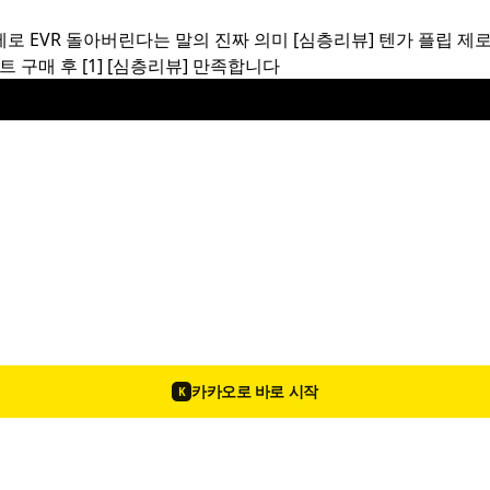
제로 EVR 돌아버린다는 말의 진짜 의미
[심층리뷰]
텐가 플립 제로
트 구매 후
[1]
[심층리뷰]
만족합니다
텐가 플립 제로 특별 프로모션
공지
카카오로 바로 시작
K