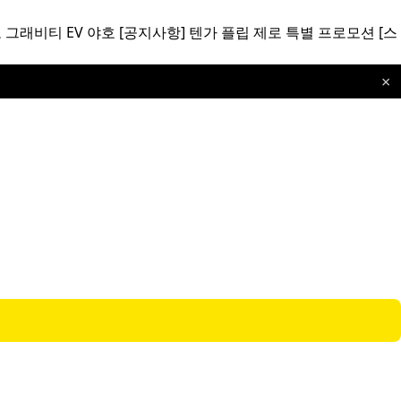
 그래비티 EV 야호
[공지사항]
텐가 플립 제로 특별 프로모션
[스
×