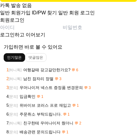
카톡 발송 없음
일반 회원가입
ID/PW 찾기
일반 회원 로그인
회원로그인
로그인하고 이어보기
가입하면 바로 볼 수 있어요
인기많은
댓글많은
1
여행갈때 갖고갈만한가요?
[허니톡]
💬 6
2
남친 잠자리 정떨
[허니톡]
💬 3
3
우머나이저 넥스트 증정품 변경문의
[문의]
💬 3
4
입금확인
[문의]
💬 1
5
위바이브 코러스 프로 재입고
[문의]
💬 1
6
주문취소 부탁드립니다.
[문의]
💬 1
7
친구한테 우머나이저 줬더니
[허니톡]
💬 2
8
배송관련 문의드립니다
[문의]
💬 1