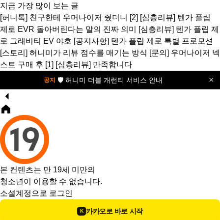
지금 가장 많이 보는 글
[허니톡]
친구한테 우머나이저 줬더니
[2]
[심층리뷰]
텐가 플립
제로 EVR 돌아버린다는 말의 진짜 의미
[심층리뷰]
텐가 플립 제
로 그래비티 EV 야호
[공지사항]
텐가 플립 제로 특별 프로모션
[스토리]
허니미가 리뷰 점수를 매기는 방식
[문의]
우머나이저 넥
스트 구매 후
[1]
[심층리뷰]
만족합니다
×
🛡️ 허니미 더블 개런티 서비스 안내
공지
본 컨텐츠는 만 19세 미만의
청소년이 이용할 수 없습니다.
소셜계정으로 로그인
카카오로 바로 시작
K