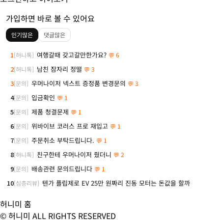
가입하면 바로 볼 수 있어요
인기많은
댓글많은
1
여행갈때 갖고갈만한가요?
[허니톡]
💬 6
2
남친 잠자리 정떨
[허니톡]
💬 3
3
우머나이저 넥스트 증정품 변경문의
[문의]
💬 3
4
입금확인
[문의]
💬 1
5
제품 청결문제
[문의]
💬 1
6
위바이브 코러스 프로 재입고
[문의]
💬 1
7
주문취소 부탁드립니다.
[문의]
💬 1
8
친구한테 우머나이저 줬더니
[허니톡]
💬 2
9
배송관련 문의드립니다
[문의]
💬 1
10
텐가 플립제로 EV 25만 원짜리 진동 모터는 돈값을 할까
[심층리뷰]
허니미 홈
© 허니미 ALL RIGHTS RESERVED