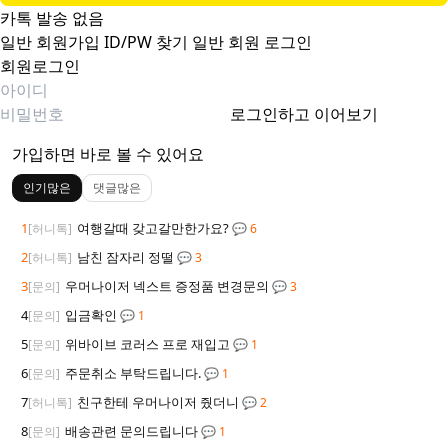
카톡 발송 없음
일반 회원가입
ID/PW 찾기
일반 회원 로그인
회원로그인
로그인하고 이어보기
가입하면 바로 볼 수 있어요
인기많은
댓글많은
1
여행갈때 갖고갈만한가요?
[허니톡]
💬 6
2
남친 잠자리 정떨
[허니톡]
💬 3
3
우머나이저 넥스트 증정품 변경문의
[문의]
💬 3
4
입금확인
[문의]
💬 1
5
위바이브 코러스 프로 재입고
[문의]
💬 1
6
주문취소 부탁드립니다.
[문의]
💬 1
7
친구한테 우머나이저 줬더니
[허니톡]
💬 2
8
배송관련 문의드립니다
[문의]
💬 1