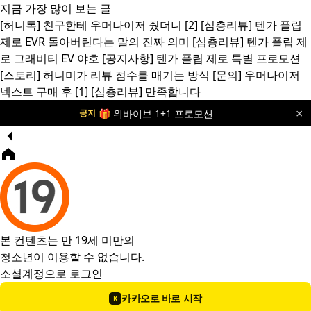
지금 가장 많이 보는 글
[허니톡]
친구한테 우머나이저 줬더니
[2]
[심층리뷰]
텐가 플립
제로 EVR 돌아버린다는 말의 진짜 의미
[심층리뷰]
텐가 플립 제
로 그래비티 EV 야호
[공지사항]
텐가 플립 제로 특별 프로모션
[스토리]
허니미가 리뷰 점수를 매기는 방식
[문의]
우머나이저
넥스트 구매 후
[1]
[심층리뷰]
만족합니다
🎁 위바이브 1+1 프로모션
공지
×
본 컨텐츠는 만 19세 미만의
청소년이 이용할 수 없습니다.
소셜계정으로 로그인
카카오로 바로 시작
K