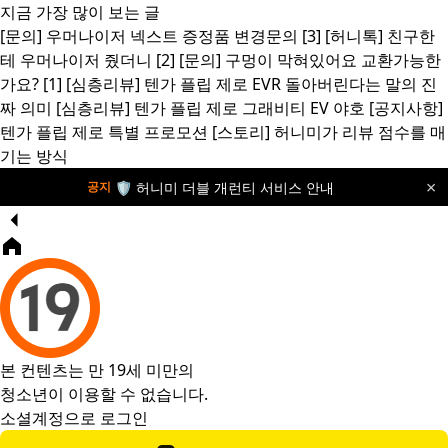
지금 가장 많이 보는 글
[문의]
우머나이저 넥스트 증정품 변경문의
[3]
[허니톡]
친구한
테 우머나이저 줬더니
[2]
[문의]
구멍이 막혀있어요 교환가능한
가요?
[1]
[심층리뷰]
텐가 플립 제로 EVR 돌아버린다는 말의 진
짜 의미
[심층리뷰]
텐가 플립 제로 그래비티 EV 야호
[공지사항]
텐가 플립 제로 특별 프로모션
[스토리]
허니미가 리뷰 점수를 매
기는 방식
×
🛡️ 허니미 더블 개런티 서비스 안내
공지
본 컨텐츠는 만 19세 미만의
청소년이 이용할 수 없습니다.
소셜계정으로 로그인