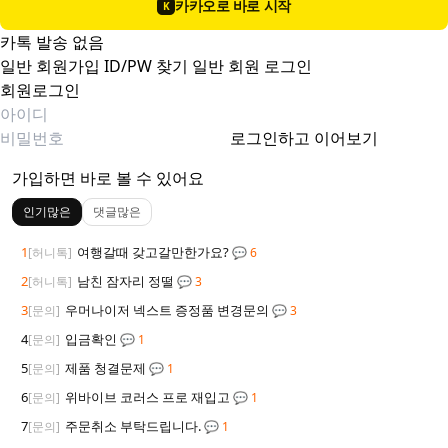
카카오로 바로 시작
K
카톡 발송 없음
일반 회원가입
ID/PW 찾기
일반 회원 로그인
회원로그인
로그인하고 이어보기
가입하면 바로 볼 수 있어요
인기많은
댓글많은
1
여행갈때 갖고갈만한가요?
[허니톡]
💬 6
2
남친 잠자리 정떨
[허니톡]
💬 3
3
우머나이저 넥스트 증정품 변경문의
[문의]
💬 3
4
입금확인
[문의]
💬 1
5
제품 청결문제
[문의]
💬 1
6
위바이브 코러스 프로 재입고
[문의]
💬 1
7
주문취소 부탁드립니다.
[문의]
💬 1