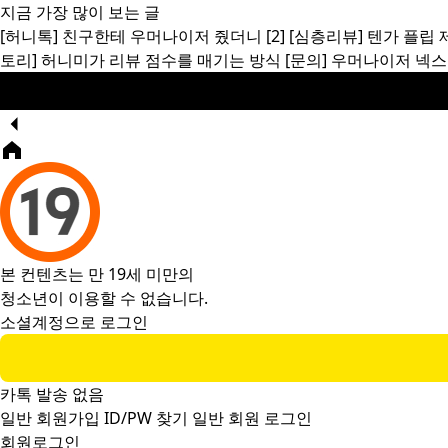
지금 가장 많이 보는 글
[허니톡]
친구한테 우머나이저 줬더니
[2]
[심층리뷰]
텐가 플립 
토리]
허니미가 리뷰 점수를 매기는 방식
[문의]
우머나이저 넥스
본 컨텐츠는 만 19세 미만의
청소년이 이용할 수 없습니다.
소셜계정으로 로그인
카톡 발송 없음
일반 회원가입
ID/PW 찾기
일반 회원 로그인
회원로그인