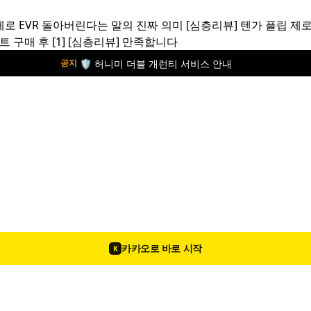
제로 EVR 돌아버린다는 말의 진짜 의미
[심층리뷰]
텐가 플립 제로
트 구매 후
[1]
[심층리뷰]
만족합니다
🛡️ 허니미 더블 개런티 서비스 안내
공지
카카오로 바로 시작
K