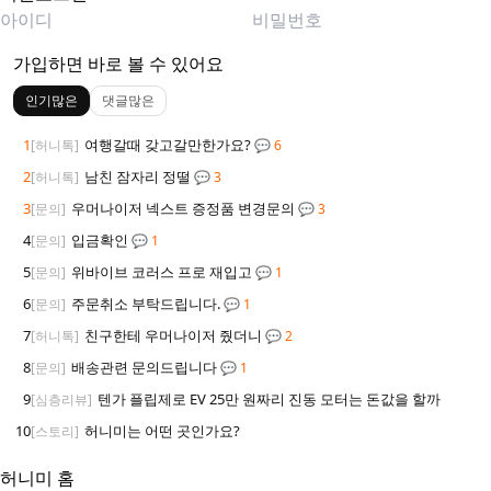
가입하면 바로 볼 수 있어요
인기많은
댓글많은
1
여행갈때 갖고갈만한가요?
[허니톡]
💬 6
2
남친 잠자리 정떨
[허니톡]
💬 3
3
우머나이저 넥스트 증정품 변경문의
[문의]
💬 3
4
입금확인
[문의]
💬 1
5
위바이브 코러스 프로 재입고
[문의]
💬 1
6
주문취소 부탁드립니다.
[문의]
💬 1
7
친구한테 우머나이저 줬더니
[허니톡]
💬 2
8
배송관련 문의드립니다
[문의]
💬 1
9
텐가 플립제로 EV 25만 원짜리 진동 모터는 돈값을 할까
[심층리뷰]
10
허니미는 어떤 곳인가요?
[스토리]
허니미 홈