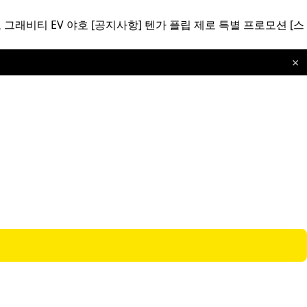
 그래비티 EV 야호
[공지사항]
텐가 플립 제로 특별 프로모션
[스
×