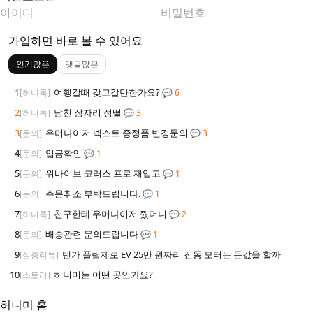
가입하면 바로 볼 수 있어요
인기많은
댓글많은
1
여행갈때 갖고갈만한가요?
[허니톡]
💬 6
2
남친 잠자리 정떨
[허니톡]
💬 3
3
우머나이저 넥스트 증정품 변경문의
[문의]
💬 3
4
입금확인
[문의]
💬 1
5
위바이브 코러스 프로 재입고
[문의]
💬 1
6
주문취소 부탁드립니다.
[문의]
💬 1
7
친구한테 우머나이저 줬더니
[허니톡]
💬 2
8
배송관련 문의드립니다
[문의]
💬 1
9
텐가 플립제로 EV 25만 원짜리 진동 모터는 돈값을 할까
[심층리뷰]
10
허니미는 어떤 곳인가요?
[스토리]
허니미 홈