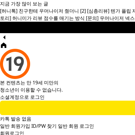
지금 가장 많이 보는 글
[허니톡]
친구한테 우머나이저 줬더니
[2]
[심층리뷰]
텐가 플립 
토리]
허니미가 리뷰 점수를 매기는 방식
[문의]
우머나이저 넥스
본 컨텐츠는 만 19세 미만의
청소년이 이용할 수 없습니다.
소셜계정으로 로그인
카톡 발송 없음
일반 회원가입
ID/PW 찾기
일반 회원 로그인
회원로그인