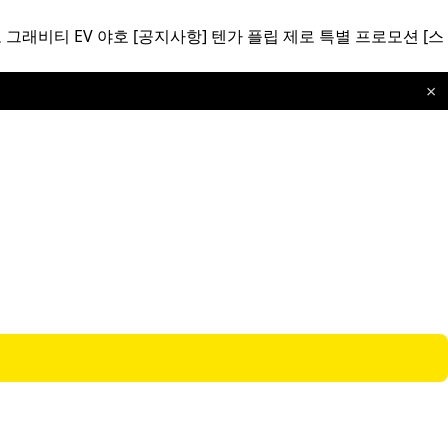
 그래비티 EV 야호
[공지사항]
텐가 플립 제로 특별 프로모션
[스
×