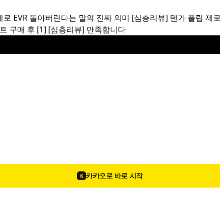
제로 EVR 돌아버린다는 말의 진짜 의미
[심층리뷰]
텐가 플립 제로
트 구매 후
[1]
[심층리뷰]
만족합니다
🛡️ 허니미 더블 개런티 서비스 안내
공지
카카오로 바로 시작
K