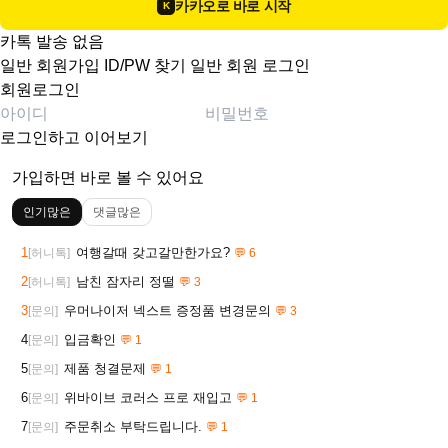
카카오로 바로 시작
K
카톡 발송 없음
일반 회원가입
ID/PW 찾기
일반 회원 로그인
회원로그인
로그인하고 이어보기
가입하면 바로 볼 수 있어요
인기많은
댓글많은
1
여행갈때 갖고갈만한가요?
[허니톡]
💬 6
2
남친 잠자리 정떨
[허니톡]
💬 3
3
우머나이저 넥스트 증정품 변경문의
[문의]
💬 3
4
입금확인
[문의]
💬 1
5
제품 청결문제
[문의]
💬 1
6
위바이브 코러스 프로 재입고
[문의]
💬 1
7
주문취소 부탁드립니다.
[문의]
💬 1