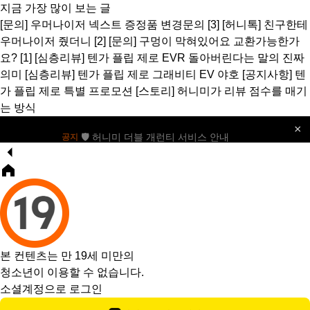
지금 가장 많이 보는 글
[문의]
우머나이저 넥스트 증정품 변경문의
[3]
[허니톡]
친구한테
우머나이저 줬더니
[2]
[문의]
구멍이 막혀있어요 교환가능한가
요?
[1]
[심층리뷰]
텐가 플립 제로 EVR 돌아버린다는 말의 진짜
의미
[심층리뷰]
텐가 플립 제로 그래비티 EV 야호
[공지사항]
텐
가 플립 제로 특별 프로모션
[스토리]
허니미가 리뷰 점수를 매기
는 방식
×
🛡️ 허니미 더블 개런티 서비스 안내
공지
본 컨텐츠는 만 19세 미만의
청소년이 이용할 수 없습니다.
소셜계정으로 로그인