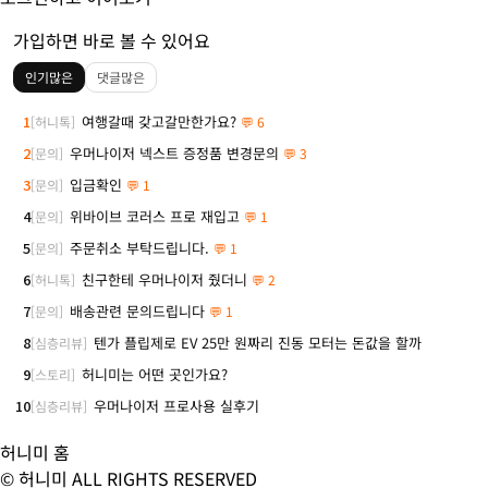
가입하면 바로 볼 수 있어요
인기많은
댓글많은
1
여행갈때 갖고갈만한가요?
[허니톡]
💬 6
2
우머나이저 넥스트 증정품 변경문의
[문의]
💬 3
3
입금확인
[문의]
💬 1
4
위바이브 코러스 프로 재입고
[문의]
💬 1
5
주문취소 부탁드립니다.
[문의]
💬 1
6
친구한테 우머나이저 줬더니
[허니톡]
💬 2
7
배송관련 문의드립니다
[문의]
💬 1
8
텐가 플립제로 EV 25만 원짜리 진동 모터는 돈값을 할까
[심층리뷰]
9
허니미는 어떤 곳인가요?
[스토리]
10
우머나이저 프로사용 실후기
[심층리뷰]
허니미 홈
© 허니미 ALL RIGHTS RESERVED