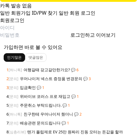
카톡 발송 없음
일반 회원가입
ID/PW 찾기
일반 회원 로그인
회원로그인
로그인하고 이어보기
가입하면 바로 볼 수 있어요
인기많은
댓글많은
1
여행갈때 갖고갈만한가요?
[허니톡]
💬 6
2
우머나이저 넥스트 증정품 변경문의
[문의]
💬 3
3
입금확인
[문의]
💬 1
4
위바이브 코러스 프로 재입고
[문의]
💬 1
5
주문취소 부탁드립니다.
[문의]
💬 1
6
친구한테 우머나이저 줬더니
[허니톡]
💬 2
7
배송관련 문의드립니다
[문의]
💬 1
8
텐가 플립제로 EV 25만 원짜리 진동 모터는 돈값을 할까
[심층리뷰]