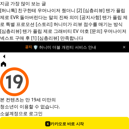
지금 가장 많이 보는 글
[허니톡]
친구한테 우머나이저 줬더니
[2]
[심층리뷰]
텐가 플립
제로 EVR 돌아버린다는 말의 진짜 의미
[공지사항]
텐가 플립 제
로 특별 프로모션
[스토리]
허니미가 리뷰 점수를 매기는 방식
[심층리뷰]
텐가 플립 제로 그래비티 EV 야호
[문의]
우머나이저
넥스트 구매 후
[1]
[심층리뷰]
만족합니다
×
🛡️ 허니미 더블 개런티 서비스 안내
공지
본 컨텐츠는 만 19세 미만의
청소년이 이용할 수 없습니다.
소셜계정으로 로그인
카카오로 바로 시작
K