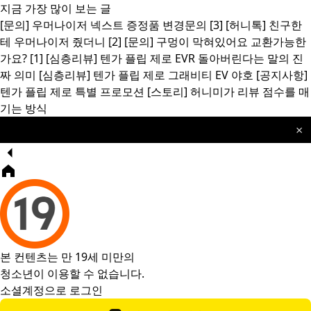
지금 가장 많이 보는 글
[문의]
우머나이저 넥스트 증정품 변경문의
[3]
[허니톡]
친구한
테 우머나이저 줬더니
[2]
[문의]
구멍이 막혀있어요 교환가능한
가요?
[1]
[심층리뷰]
텐가 플립 제로 EVR 돌아버린다는 말의 진
짜 의미
[심층리뷰]
텐가 플립 제로 그래비티 EV 야호
[공지사항]
텐가 플립 제로 특별 프로모션
[스토리]
허니미가 리뷰 점수를 매
기는 방식
×
🎁 허니미 사은품 이벤트 안내
공지
본 컨텐츠는 만 19세 미만의
청소년이 이용할 수 없습니다.
소셜계정으로 로그인