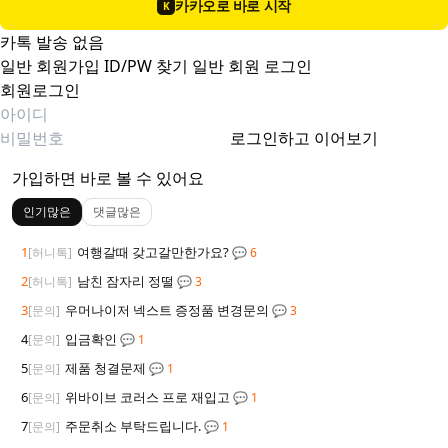
카카오로 바로 시작
K
카톡 발송 없음
일반 회원가입
ID/PW 찾기
일반 회원 로그인
회원로그인
로그인하고 이어보기
가입하면 바로 볼 수 있어요
인기많은
댓글많은
1
여행갈때 갖고갈만한가요?
[허니톡]
💬 6
2
남친 잠자리 정떨
[허니톡]
💬 3
3
우머나이저 넥스트 증정품 변경문의
[문의]
💬 3
4
입금확인
[문의]
💬 1
5
제품 청결문제
[문의]
💬 1
6
위바이브 코러스 프로 재입고
[문의]
💬 1
7
주문취소 부탁드립니다.
[문의]
💬 1