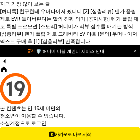
지금 가장 많이 보는 글
[허니톡]
친구한테 우머나이저 줬더니
[2]
[심층리뷰]
텐가 플립
제로 EVR 돌아버린다는 말의 진짜 의미
[공지사항]
텐가 플립 제
로 특별 프로모션
[스토리]
허니미가 리뷰 점수를 매기는 방식
[심층리뷰]
텐가 플립 제로 그래비티 EV 야호
[문의]
우머나이저
넥스트 구매 후
[1]
[심층리뷰]
만족합니다
×
🛡️ 허니미 더블 개런티 서비스 안내
공지
본 컨텐츠는 만 19세 미만의
청소년이 이용할 수 없습니다.
소셜계정으로 로그인
카카오로 바로 시작
K