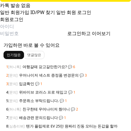
카톡 발송 없음
일반 회원가입
ID/PW 찾기
일반 회원 로그인
회원로그인
로그인하고 이어보기
가입하면 바로 볼 수 있어요
인기많은
댓글많은
1
여행갈때 갖고갈만한가요?
[허니톡]
💬 6
2
우머나이저 넥스트 증정품 변경문의
[문의]
💬 3
3
입금확인
[문의]
💬 1
4
위바이브 코러스 프로 재입고
[문의]
💬 1
5
주문취소 부탁드립니다.
[문의]
💬 1
6
친구한테 우머나이저 줬더니
[허니톡]
💬 2
7
배송관련 문의드립니다
[문의]
💬 1
8
텐가 플립제로 EV 25만 원짜리 진동 모터는 돈값을 할까
[심층리뷰]