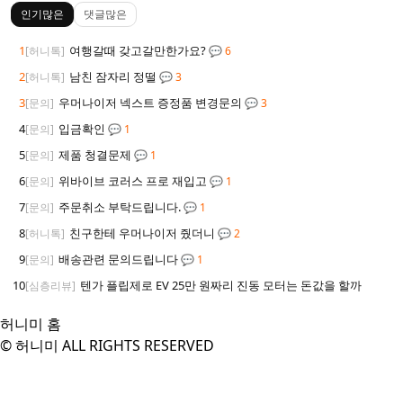
인기많은
댓글많은
1
여행갈때 갖고갈만한가요?
[허니톡]
💬 6
2
남친 잠자리 정떨
[허니톡]
💬 3
3
우머나이저 넥스트 증정품 변경문의
[문의]
💬 3
4
입금확인
[문의]
💬 1
5
제품 청결문제
[문의]
💬 1
6
위바이브 코러스 프로 재입고
[문의]
💬 1
7
주문취소 부탁드립니다.
[문의]
💬 1
8
친구한테 우머나이저 줬더니
[허니톡]
💬 2
9
배송관련 문의드립니다
[문의]
💬 1
10
텐가 플립제로 EV 25만 원짜리 진동 모터는 돈값을 할까
[심층리뷰]
허니미 홈
© 허니미 ALL RIGHTS RESERVED