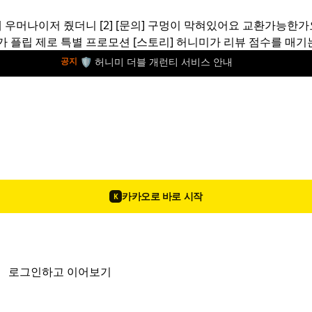
 우머나이저 줬더니
[2]
[문의]
구멍이 막혀있어요 교환가능한가
가 플립 제로 특별 프로모션
[스토리]
허니미가 리뷰 점수를 매기
🛡️ 허니미 더블 개런티 서비스 안내
공지
카카오로 바로 시작
K
로그인하고 이어보기