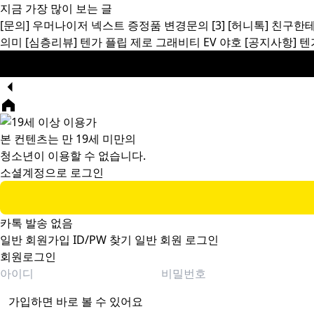
지금 가장 많이 보는 글
[문의]
우머나이저 넥스트 증정품 변경문의
[3]
[허니톡]
친구한테
의미
[심층리뷰]
텐가 플립 제로 그래비티 EV 야호
[공지사항]
텐
본 컨텐츠는 만 19세 미만의
청소년이 이용할 수 없습니다.
소셜계정으로 로그인
카톡 발송 없음
일반 회원가입
ID/PW 찾기
일반 회원 로그인
회원로그인
가입하면 바로 볼 수 있어요