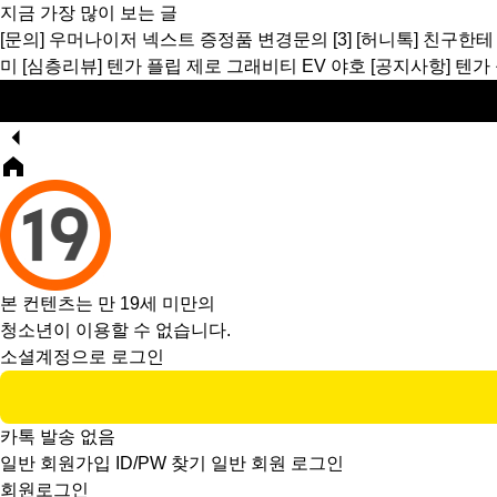
지금 가장 많이 보는 글
[문의]
우머나이저 넥스트 증정품 변경문의
[3]
[허니톡]
친구한테
미
[심층리뷰]
텐가 플립 제로 그래비티 EV 야호
[공지사항]
텐가
본 컨텐츠는 만 19세 미만의
청소년이 이용할 수 없습니다.
소셜계정으로 로그인
카톡 발송 없음
일반 회원가입
ID/PW 찾기
일반 회원 로그인
회원로그인