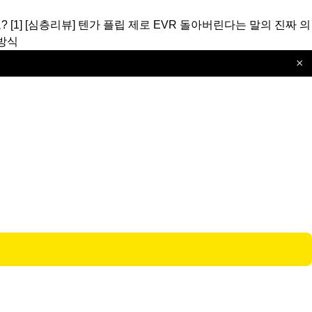
?
[1]
[심층리뷰]
텐가 플립 제로 EVR 돌아버린다는 말의 진짜 의
방식
×