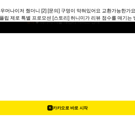
 우머나이저 줬더니
[2]
[문의]
구멍이 막혀있어요 교환가능한가요
 플립 제로 특별 프로모션
[스토리]
허니미가 리뷰 점수를 매기는 
카카오로 바로 시작
K