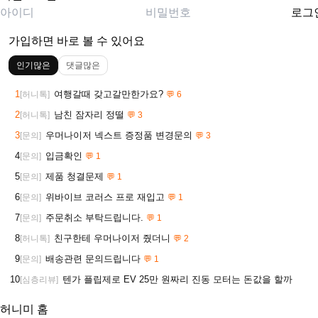
로그
가입하면 바로 볼 수 있어요
인기많은
댓글많은
1
여행갈때 갖고갈만한가요?
[허니톡]
💬 6
2
남친 잠자리 정떨
[허니톡]
💬 3
3
우머나이저 넥스트 증정품 변경문의
[문의]
💬 3
4
입금확인
[문의]
💬 1
5
제품 청결문제
[문의]
💬 1
6
위바이브 코러스 프로 재입고
[문의]
💬 1
7
주문취소 부탁드립니다.
[문의]
💬 1
8
친구한테 우머나이저 줬더니
[허니톡]
💬 2
9
배송관련 문의드립니다
[문의]
💬 1
10
텐가 플립제로 EV 25만 원짜리 진동 모터는 돈값을 할까
[심층리뷰]
허니미 홈