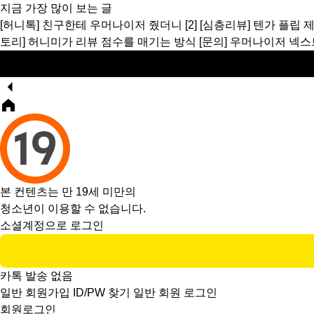
지금 가장 많이 보는 글
[허니톡]
친구한테 우머나이저 줬더니
[2]
[심층리뷰]
텐가 플립 
토리]
허니미가 리뷰 점수를 매기는 방식
[문의]
우머나이저 넥스
본 컨텐츠는 만 19세 미만의
청소년이 이용할 수 없습니다.
소셜계정으로 로그인
카톡 발송 없음
일반 회원가입
ID/PW 찾기
일반 회원 로그인
회원로그인