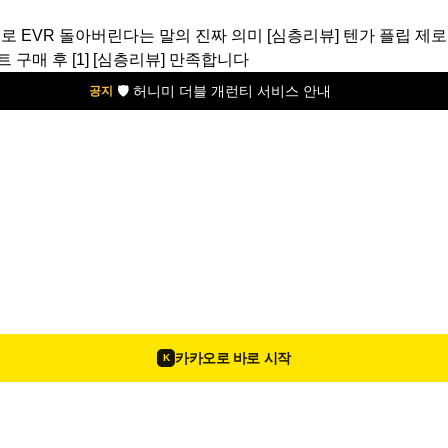
제로 EVR 돌아버린다는 말의 진짜 의미
[심층리뷰]
텐가 플립 제로
트 구매 후
[1]
[심층리뷰]
만족합니다
🛡️ 허니미 더블 개런티 서비스 안내
공지
카카오로 바로 시작
K