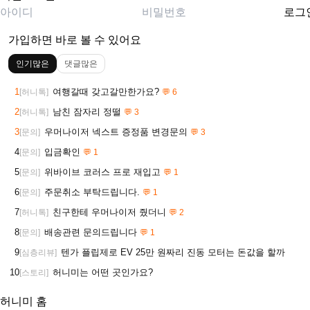
로그
가입하면 바로 볼 수 있어요
인기많은
댓글많은
1
여행갈때 갖고갈만한가요?
[허니톡]
💬 6
2
남친 잠자리 정떨
[허니톡]
💬 3
3
우머나이저 넥스트 증정품 변경문의
[문의]
💬 3
4
입금확인
[문의]
💬 1
5
위바이브 코러스 프로 재입고
[문의]
💬 1
6
주문취소 부탁드립니다.
[문의]
💬 1
7
친구한테 우머나이저 줬더니
[허니톡]
💬 2
8
배송관련 문의드립니다
[문의]
💬 1
9
텐가 플립제로 EV 25만 원짜리 진동 모터는 돈값을 할까
[심층리뷰]
10
허니미는 어떤 곳인가요?
[스토리]
허니미 홈