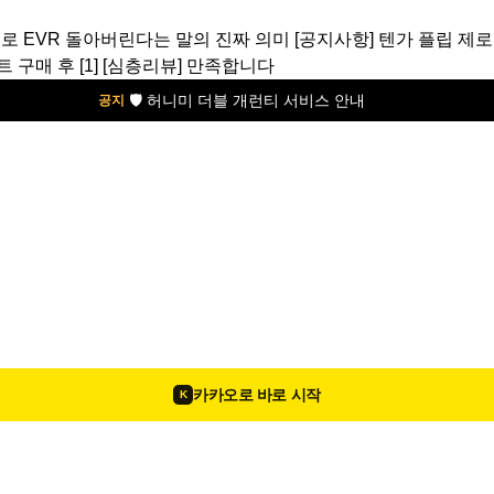
제로 EVR 돌아버린다는 말의 진짜 의미
[공지사항]
텐가 플립 제로
트 구매 후
[1]
[심층리뷰]
만족합니다
🛡️ 허니미 더블 개런티 서비스 안내
공지
카카오로 바로 시작
K