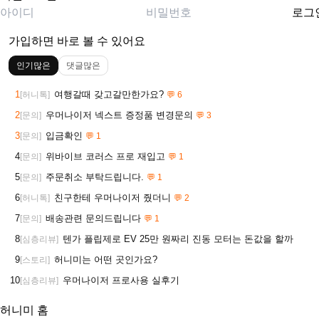
로그
가입하면 바로 볼 수 있어요
인기많은
댓글많은
1
여행갈때 갖고갈만한가요?
[허니톡]
💬 6
2
우머나이저 넥스트 증정품 변경문의
[문의]
💬 3
3
입금확인
[문의]
💬 1
4
위바이브 코러스 프로 재입고
[문의]
💬 1
5
주문취소 부탁드립니다.
[문의]
💬 1
6
친구한테 우머나이저 줬더니
[허니톡]
💬 2
7
배송관련 문의드립니다
[문의]
💬 1
8
텐가 플립제로 EV 25만 원짜리 진동 모터는 돈값을 할까
[심층리뷰]
9
허니미는 어떤 곳인가요?
[스토리]
10
우머나이저 프로사용 실후기
[심층리뷰]
허니미 홈