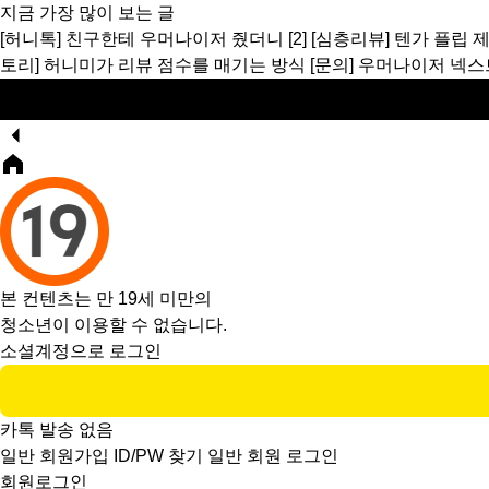
지금 가장 많이 보는 글
[허니톡]
친구한테 우머나이저 줬더니
[2]
[심층리뷰]
텐가 플립 
토리]
허니미가 리뷰 점수를 매기는 방식
[문의]
우머나이저 넥스
본 컨텐츠는 만 19세 미만의
청소년이 이용할 수 없습니다.
소셜계정으로 로그인
카톡 발송 없음
일반 회원가입
ID/PW 찾기
일반 회원 로그인
회원로그인