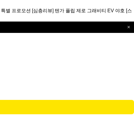
 특별 프로모션
[심층리뷰]
텐가 플립 제로 그래비티 EV 야호
[스
×