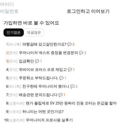
로그인하고 이어보기
가입하면 바로 볼 수 있어요
인기많은
댓글많은
1
여행갈때 갖고갈만한가요?
[허니톡]
💬 6
2
우머나이저 넥스트 증정품 변경문의
[문의]
💬 3
3
입금확인
[문의]
💬 1
4
위바이브 코러스 프로 재입고
[문의]
💬 1
5
주문취소 부탁드립니다.
[문의]
💬 1
6
친구한테 우머나이저 줬더니
[허니톡]
💬 2
7
배송관련 문의드립니다
[문의]
💬 1
8
텐가 플립제로 EV 25만 원짜리 진동 모터는 돈값을 할까
[심층리뷰]
9
허니미는 어떤 곳인가요?
[스토리]
10
우머나이저 프로사용 실후기
[심층리뷰]