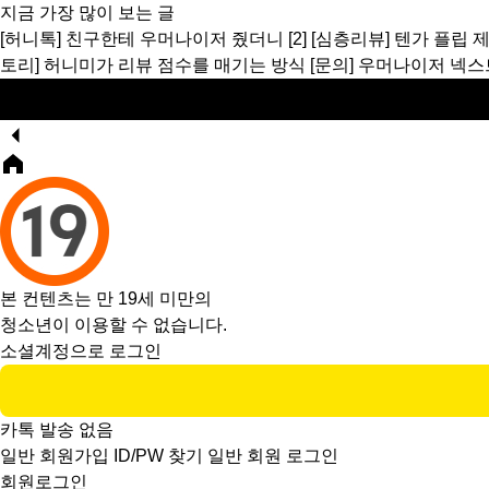
지금 가장 많이 보는 글
[허니톡]
친구한테 우머나이저 줬더니
[2]
[심층리뷰]
텐가 플립 
토리]
허니미가 리뷰 점수를 매기는 방식
[문의]
우머나이저 넥스
본 컨텐츠는 만 19세 미만의
청소년이 이용할 수 없습니다.
소셜계정으로 로그인
카톡 발송 없음
일반 회원가입
ID/PW 찾기
일반 회원 로그인
회원로그인