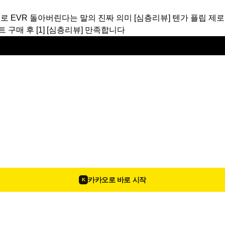
제로 EVR 돌아버린다는 말의 진짜 의미
[심층리뷰]
텐가 플립 제로
트 구매 후
[1]
[심층리뷰]
만족합니다
🛡️ 허니미 더블 개런티 서비스 안내
공지
카카오로 바로 시작
K