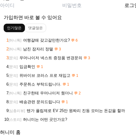
로그
가입하면 바로 볼 수 있어요
인기많은
댓글많은
1
여행갈때 갖고갈만한가요?
[허니톡]
💬 6
2
남친 잠자리 정떨
[허니톡]
💬 3
3
우머나이저 넥스트 증정품 변경문의
[문의]
💬 3
4
입금확인
[문의]
💬 1
5
위바이브 코러스 프로 재입고
[문의]
💬 1
6
주문취소 부탁드립니다.
[문의]
💬 1
7
친구한테 우머나이저 줬더니
[허니톡]
💬 2
8
배송관련 문의드립니다
[문의]
💬 1
9
텐가 플립제로 EV 25만 원짜리 진동 모터는 돈값을 할까
[심층리뷰]
10
허니미는 어떤 곳인가요?
[스토리]
허니미 홈