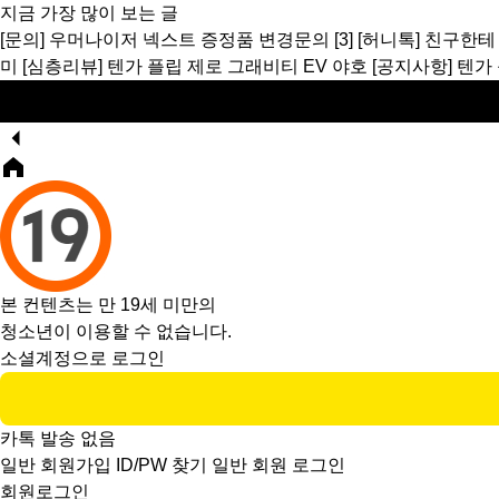
지금 가장 많이 보는 글
[문의]
우머나이저 넥스트 증정품 변경문의
[3]
[허니톡]
친구한테
미
[심층리뷰]
텐가 플립 제로 그래비티 EV 야호
[공지사항]
텐가
본 컨텐츠는 만 19세 미만의
청소년이 이용할 수 없습니다.
소셜계정으로 로그인
카톡 발송 없음
일반 회원가입
ID/PW 찾기
일반 회원 로그인
회원로그인