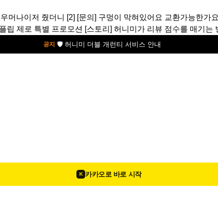
 우머나이저 줬더니
[2]
[문의]
구멍이 막혀있어요 교환가능한가요
 플립 제로 특별 프로모션
[스토리]
허니미가 리뷰 점수를 매기는 
🛡️ 허니미 더블 개런티 서비스 안내
공지
카카오로 바로 시작
K