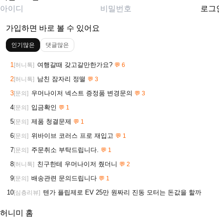
로그
가입하면 바로 볼 수 있어요
인기많은
댓글많은
1
여행갈때 갖고갈만한가요?
[허니톡]
💬 6
2
남친 잠자리 정떨
[허니톡]
💬 3
3
우머나이저 넥스트 증정품 변경문의
[문의]
💬 3
4
입금확인
[문의]
💬 1
5
제품 청결문제
[문의]
💬 1
6
위바이브 코러스 프로 재입고
[문의]
💬 1
7
주문취소 부탁드립니다.
[문의]
💬 1
8
친구한테 우머나이저 줬더니
[허니톡]
💬 2
9
배송관련 문의드립니다
[문의]
💬 1
10
텐가 플립제로 EV 25만 원짜리 진동 모터는 돈값을 할까
[심층리뷰]
허니미 홈