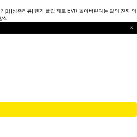
?
[1]
[심층리뷰]
텐가 플립 제로 EVR 돌아버린다는 말의 진짜 의
방식
×