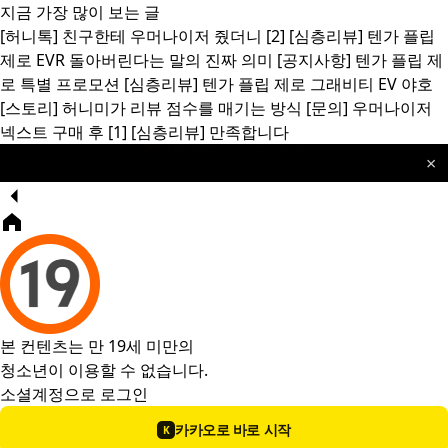
지금 가장 많이 보는 글
[허니톡]
친구한테 우머나이저 줬더니
[2]
[심층리뷰]
텐가 플립
제로 EVR 돌아버린다는 말의 진짜 의미
[공지사항]
텐가 플립 제
로 특별 프로모션
[심층리뷰]
텐가 플립 제로 그래비티 EV 야호
[스토리]
허니미가 리뷰 점수를 매기는 방식
[문의]
우머나이저
넥스트 구매 후
[1]
[심층리뷰]
만족합니다
×
본 컨텐츠는 만 19세 미만의
청소년이 이용할 수 없습니다.
소셜계정으로 로그인
카카오로 바로 시작
K