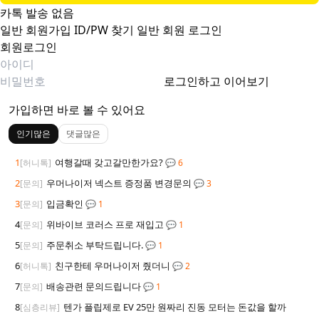
카톡 발송 없음
일반 회원가입
ID/PW 찾기
일반 회원 로그인
회원로그인
로그인하고 이어보기
가입하면 바로 볼 수 있어요
인기많은
댓글많은
1
여행갈때 갖고갈만한가요?
[허니톡]
💬 6
2
우머나이저 넥스트 증정품 변경문의
[문의]
💬 3
3
입금확인
[문의]
💬 1
4
위바이브 코러스 프로 재입고
[문의]
💬 1
5
주문취소 부탁드립니다.
[문의]
💬 1
6
친구한테 우머나이저 줬더니
[허니톡]
💬 2
7
배송관련 문의드립니다
[문의]
💬 1
8
텐가 플립제로 EV 25만 원짜리 진동 모터는 돈값을 할까
[심층리뷰]