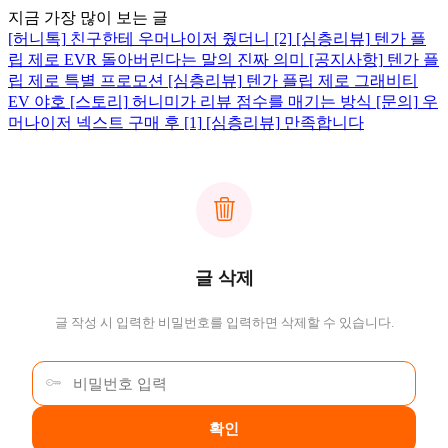
지금 가장 많이 보는 글
[허니톡]
친구한테 우머나이저 줬더니
[2]
[심층리뷰]
텐가 플
립 제로 EVR 돌아버린다는 말의 진짜 의미
[공지사항]
텐가 플
립 제로 특별 프로모션
[심층리뷰]
텐가 플립 제로 그래비티
EV 야호
[스토리]
허니미가 리뷰 점수를 매기는 방식
[문의]
우
머나이저 넥스트 구매 후
[1]
[심층리뷰]
만족합니다
글 삭제
글 작성 시 입력한 비밀번호를 입력하면 삭제할 수 있습니다.
확인