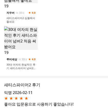
19
자우버
★ 4.0
여 30대
새티스파이어2 심플해서
좋네요
19
루비세상
★ 4.0
여 30대
30대 여자의 현실적인 후
기 새티스파이어 넘버2
처음 써봤어요
새티스파이어2 후기
익명
2026-02-11
★
★
★
★
★
좋아요
입문용으로 사용하기 좋았습니다!