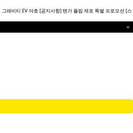
 그래비티 EV 야호
[공지사항]
텐가 플립 제로 특별 프로모션
[스
×