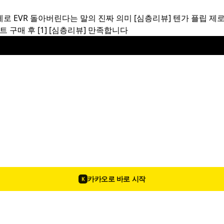
제로 EVR 돌아버린다는 말의 진짜 의미
[심층리뷰]
텐가 플립 제로
트 구매 후
[1]
[심층리뷰]
만족합니다
🎁 위바이브 1+1 프로모션
공지
카카오로 바로 시작
K