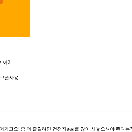
이어2
쿠폰사용
고요! 좀 더 즐길려면 건전지aaa를 많이 사놓으셔야 된다는점.