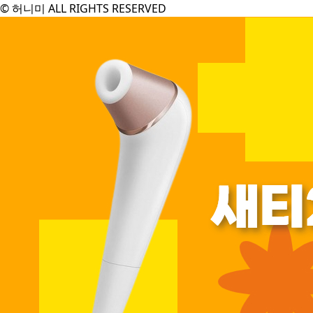
© 허니미 ALL RIGHTS RESERVED