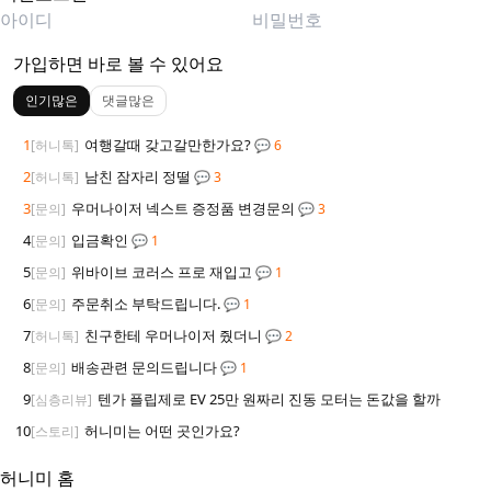
가입하면 바로 볼 수 있어요
인기많은
댓글많은
1
여행갈때 갖고갈만한가요?
[허니톡]
💬 6
2
남친 잠자리 정떨
[허니톡]
💬 3
3
우머나이저 넥스트 증정품 변경문의
[문의]
💬 3
4
입금확인
[문의]
💬 1
5
위바이브 코러스 프로 재입고
[문의]
💬 1
6
주문취소 부탁드립니다.
[문의]
💬 1
7
친구한테 우머나이저 줬더니
[허니톡]
💬 2
8
배송관련 문의드립니다
[문의]
💬 1
9
텐가 플립제로 EV 25만 원짜리 진동 모터는 돈값을 할까
[심층리뷰]
10
허니미는 어떤 곳인가요?
[스토리]
허니미 홈