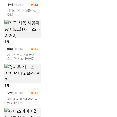
루비
★ 3.5
여 20대
새티스파이어 입문자는
추천
19
미피
★ 4.0
여 20대
기구 처음 사용해봤어
요...! (새티스파이어2)
19
오토
★ 4.5
여 30대
첫사용 새티스파이어 넘
버 2 솔직 후기!