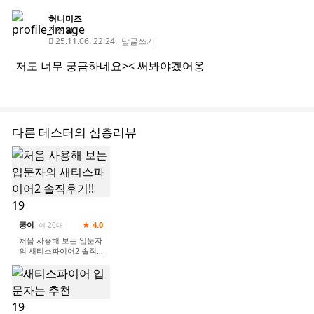
허니미즈
작성일
25.11.06. 22:24.
답글쓰기
저도 너무 궁금하네요>< 써봐야겠어옹
다른 테스터의 심층리뷰
19
쿵야
★ 4.0
여 20대
처음 사용해 보는 입문자
의 새티스파이어2 솔직
후기!!
19