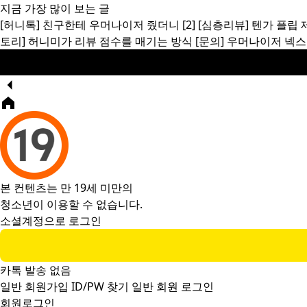
지금 가장 많이 보는 글
[허니톡]
친구한테 우머나이저 줬더니
[2]
[심층리뷰]
텐가 플립 
토리]
허니미가 리뷰 점수를 매기는 방식
[문의]
우머나이저 넥스
본 컨텐츠는 만 19세 미만의
청소년이 이용할 수 없습니다.
소셜계정으로 로그인
카톡 발송 없음
일반 회원가입
ID/PW 찾기
일반 회원 로그인
회원로그인