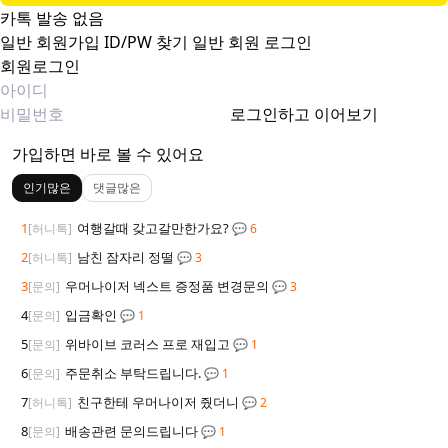
카톡 발송 없음
일반 회원가입
ID/PW 찾기
일반 회원 로그인
회원로그인
로그인하고 이어보기
가입하면 바로 볼 수 있어요
인기많은
댓글많은
1
여행갈때 갖고갈만한가요?
[허니톡]
💬 6
2
남친 잠자리 정떨
[허니톡]
💬 3
3
우머나이저 넥스트 증정품 변경문의
[문의]
💬 3
4
입금확인
[문의]
💬 1
5
위바이브 코러스 프로 재입고
[문의]
💬 1
6
주문취소 부탁드립니다.
[문의]
💬 1
7
친구한테 우머나이저 줬더니
[허니톡]
💬 2
8
배송관련 문의드립니다
[문의]
💬 1