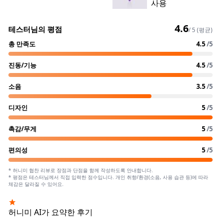
사용
4.6
테스터님의 평점
/ 5 (평균)
총 만족도
4.5
/5
진동/기능
4.5
/5
소음
3.5
/5
디자인
5
/5
촉감/무게
5
/5
편의성
5
/5
* 허니미 협찬 리뷰로 장점과 단점을 함께 작성하도록 안내합니다.
* 평점은 테스터님께서 직접 입력한 점수입니다. 개인 취향/환경(소음, 사용 습관 등)에 따라
체감은 달라질 수 있어요.
허니미 AI가 요약한 후기