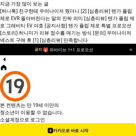
지금 가장 많이 보는 글
[허니톡]
친구한테 우머나이저 줬더니
[2]
[심층리뷰]
텐가 플립
제로 EVR 돌아버린다는 말의 진짜 의미
[심층리뷰]
텐가 플립 제
로 그래비티 EV 야호
[공지사항]
텐가 플립 제로 특별 프로모션
[스토리]
허니미가 리뷰 점수를 매기는 방식
[문의]
우머나이저
넥스트 구매 후
[1]
[심층리뷰]
만족합니다
×
🛡️ 허니미 더블 개런티 서비스 안내
공지
본 컨텐츠는 만 19세 미만의
청소년이 이용할 수 없습니다.
소셜계정으로 로그인
카카오로 바로 시작
K