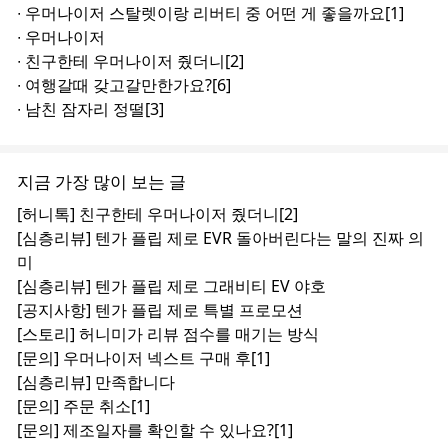
∙
우머나이저 스탈렛이랑 리버티 중 어떤 게 좋을까요
[1]
∙
우머나이저
∙
친구한테 우머나이저 줬더니
[2]
∙
여행갈때 갖고갈만한가요?
[6]
∙
남친 잠자리 정떨
[3]
지금 가장 많이 보는 글
[허니톡]
친구한테 우머나이저 줬더니
[2]
[심층리뷰]
텐가 플립 제로 EVR 돌아버린다는 말의 진짜 의
미
[심층리뷰]
텐가 플립 제로 그래비티 EV 야호
[공지사항]
텐가 플립 제로 특별 프로모션
[스토리]
허니미가 리뷰 점수를 매기는 방식
[문의]
우머나이저 넥스트 구매 후
[1]
[심층리뷰]
만족합니다
[문의]
주문 취소
[1]
[문의]
제조일자를 확인할 수 있나요?
[1]