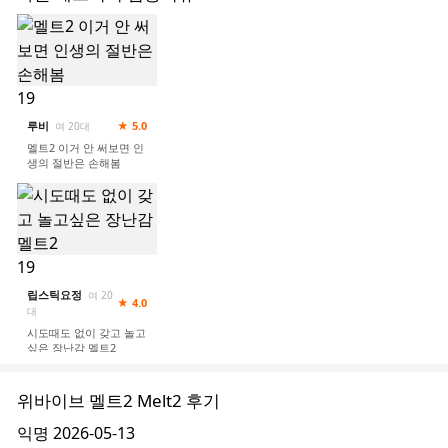
19
루비
★ 5.0
여 20대
멜트2 이거 안 써보면 인
생의 절반은 손해봄
19
립스틱요정
여 20
★ 4.0
대
시도때도 없이 갖고 놀고
싶은 장난감 멜트2
위바이브 멜트2 Melt2 후기
익명
2026-05-13