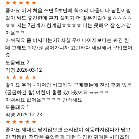
★
★
★
★
★
좋아요
이거 처음 쓰면 5초만에 헉소리 나옵니다 남친이랑
같이 써도 좋긴한데 혼자 쓸때가 더 좋은거같아욯ㅎㅎㅎㅎ
ㅎㅎ 저는 7단계가 한계임ㅎㅎㅎㅎ 더는 못해요 잘 산거같
아욬ㅋㅋ
아쉬워요
좀 비싸다는거? 사실 우머나이저보다는 싸긴 한
데 그래도 10만원 넘어가니까 고민하다 세일해서 구입했어
요
도움돼요 2
익명
2026-03-12
★
★
★
★
★
좋아요
우머나이저랑 비교하다 구매했는데 진심 후회 없음
(궁금하긴 함) 여친이 홍콩 갔다왔어요 ㅠㅠㅋㅋ
아쉬워요
없어욬ㅋㅋㅋㅋ 만족해요
도움돼요 1
익명
2025-12-23
★
★
★
★
★
좋아요
제대로 닿지않으면 소리없이 작동하지않다가 닿으
면 작동함. 적당한 흡입력과 패턴 다양함 귀여운 사이즈와