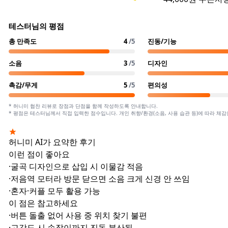
테스터님의 평점
총 만족도
4
/5
진동/기능
소음
3
/5
디자인
촉감/무게
5
/5
편의성
* 허니미 협찬 리뷰로 장점과 단점을 함께 작성하도록 안내합니다.
* 평점은 테스터님께서 직접 입력한 점수입니다. 개인 취향/환경(소음, 사용 습관 등)에 따라 체감
허니미 AI가 요약한 후기
이런 점이 좋아요
·
굴곡 디자인으로 삽입 시 이물감 적음
·
저음역 모터라 방문 닫으면 소음 크게 신경 안 쓰임
·
혼자·커플 모두 활용 가능
이 점은 참고하세요
·
버튼 돌출 없어 사용 중 위치 찾기 불편
·
고강도 시 손잡이까지 진동 분산됨