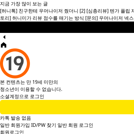
지금 가장 많이 보는 글
[허니톡]
친구한테 우머나이저 줬더니
[2]
[심층리뷰]
텐가 플립 
토리]
허니미가 리뷰 점수를 매기는 방식
[문의]
우머나이저 넥스
본 컨텐츠는 만 19세 미만의
청소년이 이용할 수 없습니다.
소셜계정으로 로그인
카톡 발송 없음
일반 회원가입
ID/PW 찾기
일반 회원 로그인
회원로그인