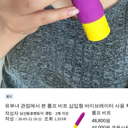
롬프
유부녀 관점에서 본 롬프 비트 삽입형 바이브레이터 사용 
롬프 비트
작성자
남산동호빵
토이 경험 · 2개 이상
작성
조회
26-05-21 16:21
1,353회
48,800원
44,000원
쿠폰사