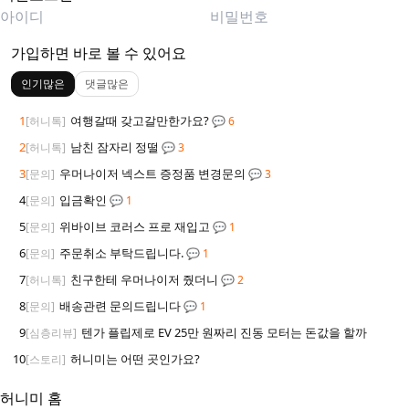
가입하면 바로 볼 수 있어요
인기많은
댓글많은
1
여행갈때 갖고갈만한가요?
[허니톡]
💬 6
2
남친 잠자리 정떨
[허니톡]
💬 3
3
우머나이저 넥스트 증정품 변경문의
[문의]
💬 3
4
입금확인
[문의]
💬 1
5
위바이브 코러스 프로 재입고
[문의]
💬 1
6
주문취소 부탁드립니다.
[문의]
💬 1
7
친구한테 우머나이저 줬더니
[허니톡]
💬 2
8
배송관련 문의드립니다
[문의]
💬 1
9
텐가 플립제로 EV 25만 원짜리 진동 모터는 돈값을 할까
[심층리뷰]
10
허니미는 어떤 곳인가요?
[스토리]
허니미 홈