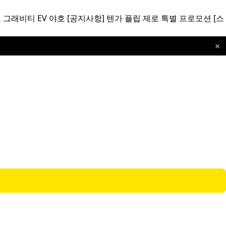
 그래비티 EV 야호
[공지사항]
텐가 플립 제로 특별 프로모션
[스
×