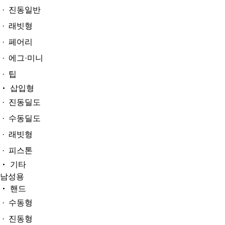
· 진동일반
· 래빗형
· 페어리
· 에그·미니
· 팁
삽입형
· 진동딜도
· 수동딜도
· 래빗형
· 피스톤
기타
남성용
핸드
· 수동형
· 진동형