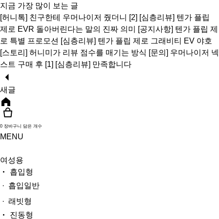
지금 가장 많이 보는 글
[허니톡]
친구한테 우머나이저 줬더니
[2]
[심층리뷰]
텐가 플립
제로 EVR 돌아버린다는 말의 진짜 의미
[공지사항]
텐가 플립 제
로 특별 프로모션
[심층리뷰]
텐가 플립 제로 그래비티 EV 야호
[스토리]
허니미가 리뷰 점수를 매기는 방식
[문의]
우머나이저 넥
스트 구매 후
[1]
[심층리뷰]
만족합니다
새글
0
장바구니 담은 개수
MENU
여성용
흡입형
· 흡입일반
· 래빗형
진동형