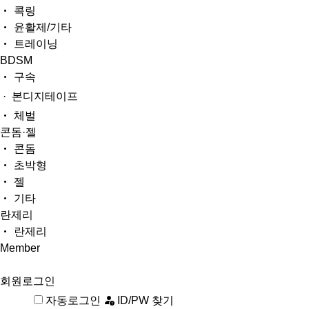
콕링
윤활제/기타
트레이닝
BDSM
구속
· 본디지테이프
체벌
콘돔·젤
콘돔
초박형
젤
기타
란제리
란제리
Member
회원로그인
자동로그인
ID/PW 찾기