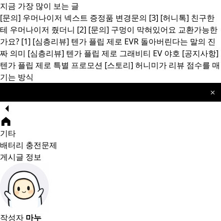
지금 가장 많이 보는 글
[문의]
우머나이저 넥스트 증정품 변경문의
[3]
[허니톡]
친구한
테 우머나이저 줬더니
[2]
[문의]
구멍이 막혀있어요 교환가능한
가요?
[1]
[심층리뷰]
텐가 플립 제로 EVR 돌아버린다는 말의 진
짜 의미
[심층리뷰]
텐가 플립 제로 그래비티 EV 야호
[공지사항]
텐가 플립 제로 특별 프로모션
[스토리]
허니미가 리뷰 점수를 매
기는 방식
×
🎁 위바이브 1+1 프로모션
공지
기타
배터리 충전문제
게시글 정보
작성자
마누