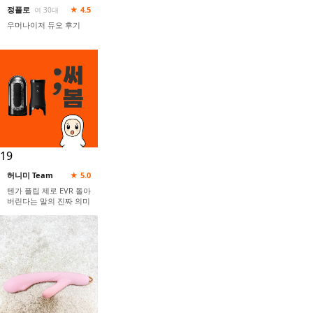
정플로
★ 4.5
여 30대
우머나이저 듀오 후기
19
허니미 Team
★ 5.0
텐가 플립 제로 EVR 돌아
버린다는 말의 진짜 의미