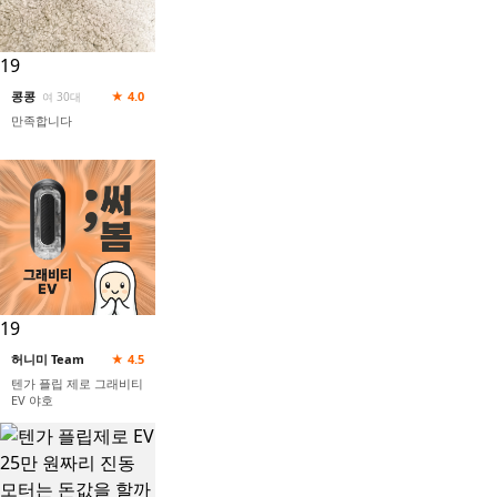
19
콩콩
★ 4.0
여 30대
만족합니다
19
허니미 Team
★ 4.5
텐가 플립 제로 그래비티
EV 야호