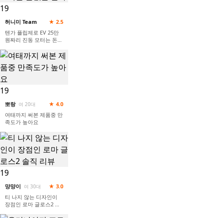
19
허니미 Team
★ 2.5
텐가 플립제로 EV 25만
원짜리 진동 모터는 돈값
을 할까
19
뽀랑
★ 4.0
여 20대
여태까지 써본 제품중 만
족도가 높아요
19
먕먕이
★ 3.0
여 30대
티 나지 않는 디자인이
장점인 로마 글로스2 솔
직 리뷰