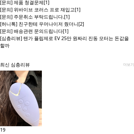
[문의]
제품 청결문제
[1]
[문의]
위바이브 코러스 프로 재입고
[1]
[문의]
주문취소 부탁드립니다.
[1]
[허니톡]
친구한테 우머나이저 줬더니
[2]
[문의]
배송관련 문의드립니다
[1]
[심층리뷰]
텐가 플립제로 EV 25만 원짜리 진동 모터는 돈값을
할까
최신 심층리뷰
더보기
19