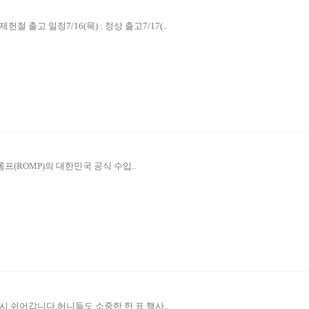
출고 일정7/16(목) : 정상 출고7/17(..
 롬프(ROMP)의 대한민국 공식 수입..
 쉬어갑니다.허니들도 소중한 한 표 행사..