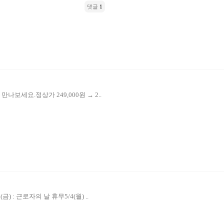
댓글
1
보세요.정상가 249,000원 → 2..
: 근로자의 날 휴무5/4(월) ..