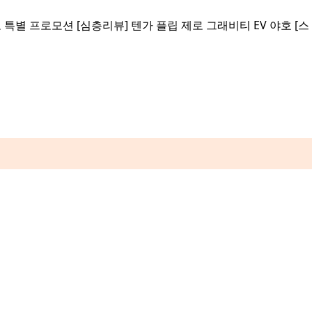
로 특별 프로모션
[심층리뷰]
텐가 플립 제로 그래비티 EV 야호
[스