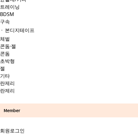
트레이닝
BDSM
구속
· 본디지테이프
체벌
콘돔·젤
콘돔
초박형
젤
기타
란제리
란제리
Member
회원로그인