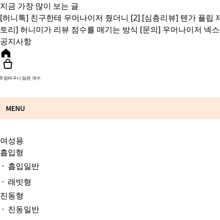
지금 가장 많이 보는 글
[허니톡]
친구한테 우머나이저 줬더니
[2]
[심층리뷰]
텐가 플립 
토리]
허니미가 리뷰 점수를 매기는 방식
[문의]
우머나이저 넥스
공지사항
0
장바구니 담은 개수
MENU
여성용
흡입형
· 흡입일반
· 래빗형
진동형
· 진동일반