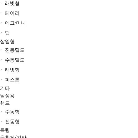
· 래빗형
· 페어리
· 에그·미니
· 팁
삽입형
· 진동딜도
· 수동딜도
· 래빗형
· 피스톤
기타
남성용
핸드
· 수동형
· 진동형
콕링
윤활제/기타