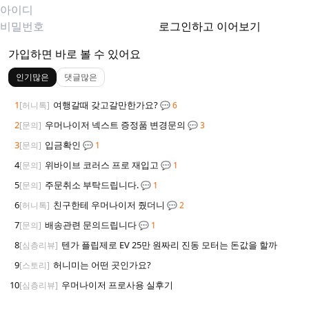
로그인하고 이어보기
가입하면 바로 볼 수 있어요
인기많은
댓글많은
1
여행갈때 갖고갈만한가요?
[허니톡]
💬 6
2
우머나이저 넥스트 증정품 변경문의
[문의]
💬 3
3
입금확인
[문의]
💬 1
4
위바이브 코러스 프로 재입고
[문의]
💬 1
5
주문취소 부탁드립니다.
[문의]
💬 1
6
친구한테 우머나이저 줬더니
[허니톡]
💬 2
7
배송관련 문의드립니다
[문의]
💬 1
8
텐가 플립제로 EV 25만 원짜리 진동 모터는 돈값을 할까
[심층리뷰]
9
허니미는 어떤 곳인가요?
[스토리]
10
우머나이저 프로사용 실후기
[심층리뷰]