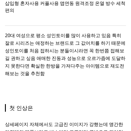
삽입형
혼자사용
커플사용
앱연동
원격조정
온열
방수
세척
편의
20대 여성으로 평소 성인토이를 많이 사용하고 있음 특히
잘로 시리즈는 애정하는 브랜드로 그 값어치를 하기 때문에
성인토이를 처음 접하시는 분들이시라면 꼭 한번쯤 접해보
길 권하고 싶음 애매한 진동과 성능으로 오르가즘에 도달하
지 못한다면 확실한 한방을 가져다주는 아이템으로 재도전
해보는 것을 추천함
첫 인상은
상세페이지 자체에서도 고급진 이미지가 강했는데 앵간한