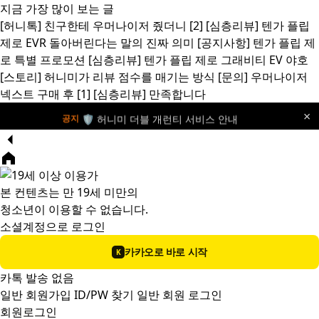
지금 가장 많이 보는 글
[허니톡]
친구한테 우머나이저 줬더니
[2]
[심층리뷰]
텐가 플립
제로 EVR 돌아버린다는 말의 진짜 의미
[공지사항]
텐가 플립 제
로 특별 프로모션
[심층리뷰]
텐가 플립 제로 그래비티 EV 야호
[스토리]
허니미가 리뷰 점수를 매기는 방식
[문의]
우머나이저
넥스트 구매 후
[1]
[심층리뷰]
만족합니다
×
🛡️ 허니미 더블 개런티 서비스 안내
공지
본 컨텐츠는 만 19세 미만의
청소년이 이용할 수 없습니다.
소셜계정으로 로그인
카카오로 바로 시작
K
카톡 발송 없음
일반 회원가입
ID/PW 찾기
일반 회원 로그인
회원로그인