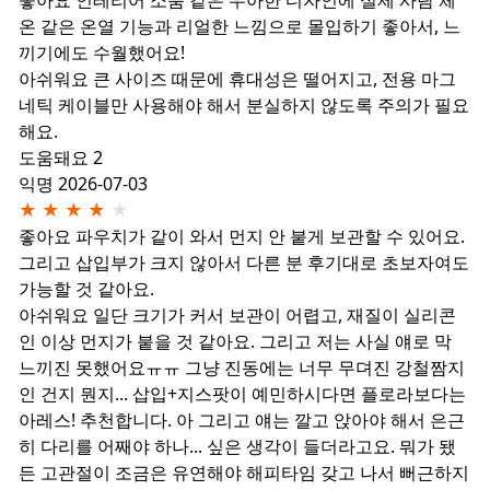
좋아요
인테리어 소품 같은 우아한 디자인에 실제 사람 체
온 같은 온열 기능과 리얼한 느낌으로 몰입하기 좋아서, 느
끼기에도 수월했어요!
아쉬워요
큰 사이즈 때문에 휴대성은 떨어지고, 전용 마그
네틱 케이블만 사용해야 해서 분실하지 않도록 주의가 필요
해요.
도움돼요 2
익명
2026-07-03
★
★
★
★
★
좋아요
파우치가 같이 와서 먼지 안 붙게 보관할 수 있어요.
그리고 삽입부가 크지 않아서 다른 분 후기대로 초보자여도
가능할 것 같아요.
아쉬워요
일단 크기가 커서 보관이 어렵고, 재질이 실리콘
인 이상 먼지가 붙을 것 같아요. 그리고 저는 사실 얘로 막
느끼진 못했어요ㅠㅠ 그냥 진동에는 너무 무뎌진 강철짬지
인 건지 뭔지... 삽입+지스팟이 예민하시다면 플로라보다는
아레스! 추천합니다. 아 그리고 얘는 깔고 앉아야 해서 은근
히 다리를 어째야 하나... 싶은 생각이 들더라고요. 뭐가 됐
든 고관절이 조금은 유연해야 해피타임 갖고 나서 뻐근하지