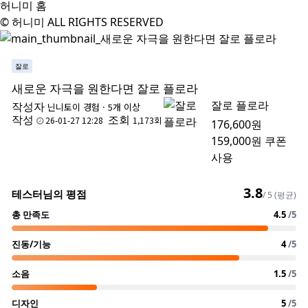
허니미 홈
© 허니미 ALL RIGHTS RESERVED
잘로
새로운 자극을 원한다면 잘로 플로라
잘로 플로라
작성자
닌니
토이 경험 · 5개 이상
작성
조회
26-01-27 12:28
1,173회
176,600원
159,000원
쿠폰
사용
3.8
테스터님의 평점
/ 5 (평균)
총 만족도
4.5
/5
진동/기능
4
/5
소음
1.5
/5
디자인
5
/5