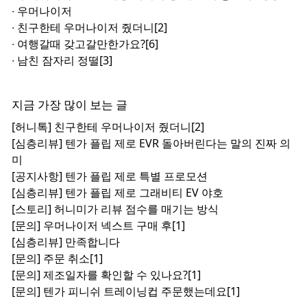
∙
우머나이저
∙
친구한테 우머나이저 줬더니
[2]
∙
여행갈때 갖고갈만한가요?
[6]
∙
남친 잠자리 정떨
[3]
지금 가장 많이 보는 글
[허니톡]
친구한테 우머나이저 줬더니
[2]
[심층리뷰]
텐가 플립 제로 EVR 돌아버린다는 말의 진짜 의
미
[공지사항]
텐가 플립 제로 특별 프로모션
[심층리뷰]
텐가 플립 제로 그래비티 EV 야호
[스토리]
허니미가 리뷰 점수를 매기는 방식
[문의]
우머나이저 넥스트 구매 후
[1]
[심층리뷰]
만족합니다
[문의]
주문 취소
[1]
[문의]
제조일자를 확인할 수 있나요?
[1]
[문의]
텐가 피니쉬 트레이닝컵 주문했는데요
[1]