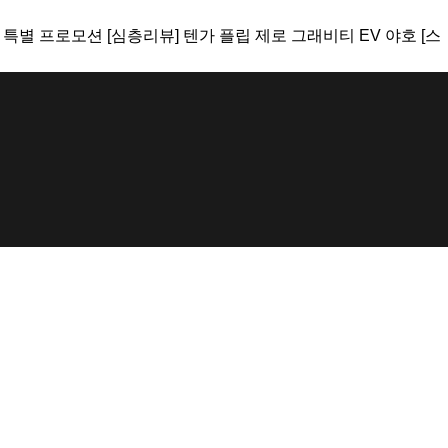
 특별 프로모션
[심층리뷰]
텐가 플립 제로 그래비티 EV 야호
[스