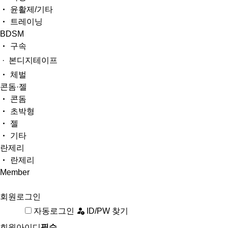
윤활제/기타
트레이닝
BDSM
구속
· 본디지테이프
체벌
콘돔·젤
콘돔
초박형
젤
기타
란제리
란제리
Member
회원로그인
자동로그인
ID/PW 찾기
회원아이디
필수