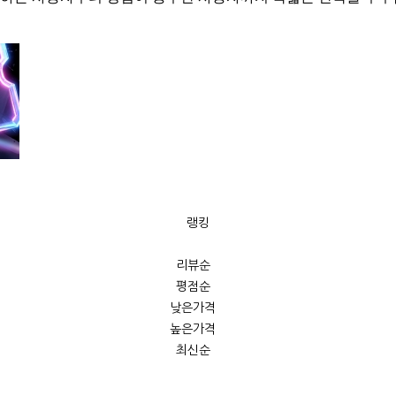
랭킹
추천순
리뷰순
평점순
낮은가격
높은가격
최신순