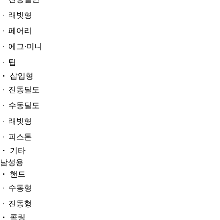
· 래빗형
· 페어리
· 에그·미니
· 팁
삽입형
· 진동딜도
· 수동딜도
· 래빗형
· 피스톤
기타
남성용
핸드
· 수동형
· 진동형
콕링