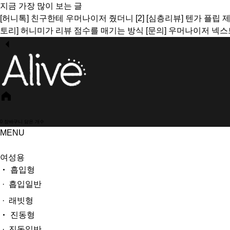
지금 가장 많이 보는 글
[허니톡]
친구한테 우머나이저 줬더니
[2]
[심층리뷰]
텐가 플립 
토리]
허니미가 리뷰 점수를 매기는 방식
[문의]
우머나이저 넥스
0
장바구니 담은 개수
MENU
여성용
흡입형
· 흡입일반
· 래빗형
진동형
· 진동일반