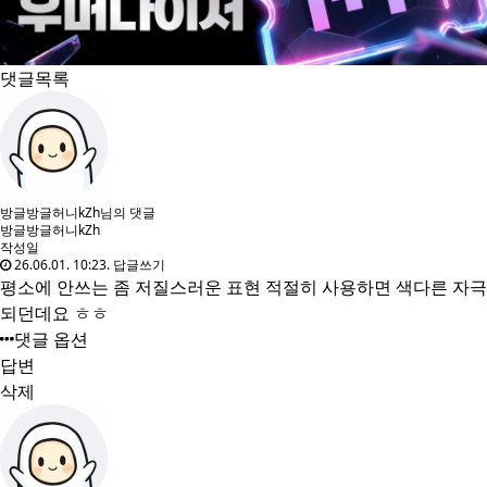
댓글목록
방글방글허니kZh님의 댓글
방글방글허니kZh
작성일
26.06.01. 10:23.
답글쓰기
평소에 안쓰는 좀 저질스러운 표현 적절히 사용하면 색다른 자극
되던데요 ㅎㅎ
댓글 옵션
답변
삭제