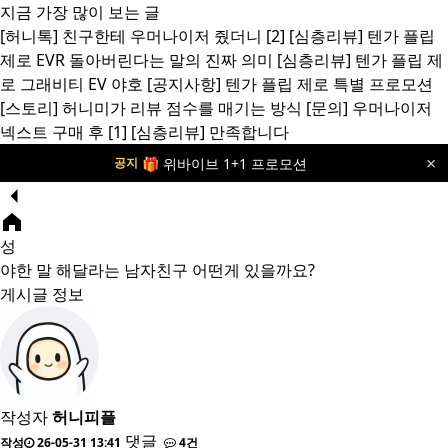
지금 가장 많이 보는 글
[허니톡]
친구한테 우머나이저 줬더니
[2]
[심층리뷰]
텐가 플립
제로 EVR 돌아버린다는 말의 진짜 의미
[심층리뷰]
텐가 플립 제
로 그래비티 EV 야호
[공지사항]
텐가 플립 제로 특별 프로모션
[스토리]
허니미가 리뷰 점수를 매기는 방식
[문의]
우머나이저
넥스트 구매 후
[1]
[심층리뷰]
만족합니다
🎁 위바이브 1+1 프로모션
공지
×
성
야한 말 해달라는 남자친구 어떤게 있을까요?
게시글 정보
작성자
허니피플
댓글
작성
26-05-31 13:41
4건