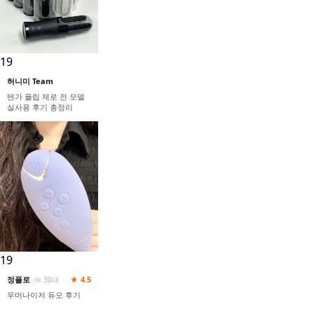
19
허니미 Team
텐가 플립 제로 전 모델
실사용 후기 총정리
19
정플로
★ 4.5
여 30대
우머나이저 듀오 후기