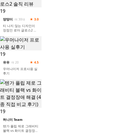
19
먕먕이
★ 3.0
여 30대
티 나지 않는 디자인이
장점인 로마 글로스2 솔
직 리뷰
19
유유
★ 4.5
여 20
우머나이저 프로사용 실
후기
19
허니미 Team
텐가 플립 제로 그래비티
블랙 vs 화이트 결정장애