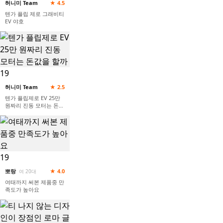
허니미 Team
★ 4.5
텐가 플립 제로 그래비티
EV 야호
19
허니미 Team
★ 2.5
텐가 플립제로 EV 25만
원짜리 진동 모터는 돈값
을 할까
19
뽀랑
★ 4.0
여 20대
여태까지 써본 제품중 만
족도가 높아요